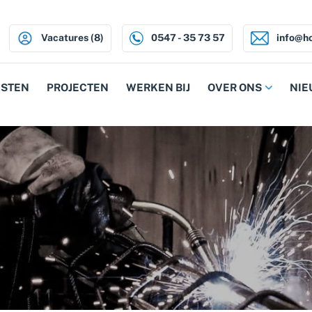
Vacatures (8)
0547 - 35 73 57
info@ho
NSTEN
PROJECTEN
WERKEN BIJ
OVER ONS
NIE