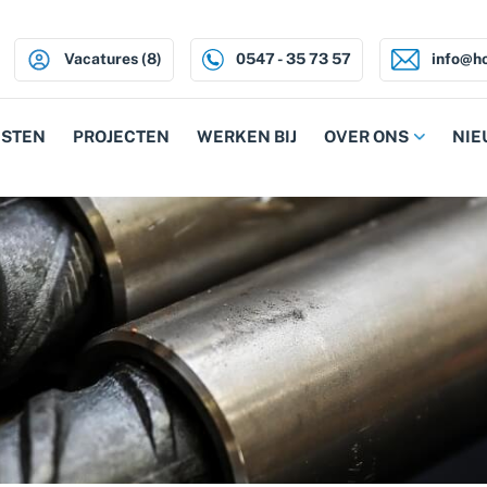
Vacatures (8)
0547 - 35 73 57
info@ho
NSTEN
PROJECTEN
WERKEN BIJ
OVER ONS
NIE