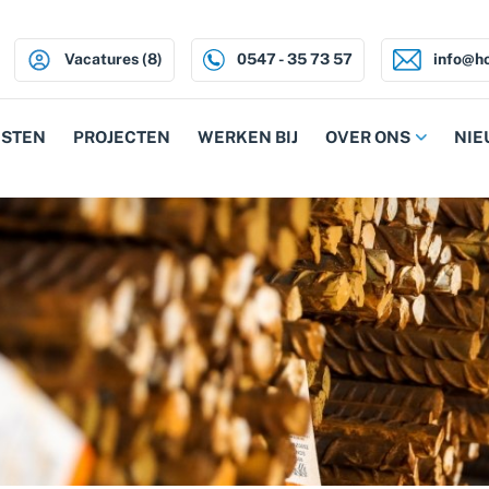
Vacatures (8)
0547 - 35 73 57
info@ho
NSTEN
PROJECTEN
WERKEN BIJ
OVER ONS
NIE