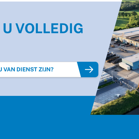
 U VOLLEDIG
"
VAN DIENST ZIJN?