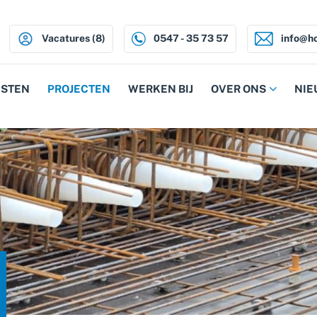
Vacatures (8)
0547 - 35 73 57
info@ho
NSTEN
PROJECTEN
WERKEN BIJ
OVER ONS
NIE